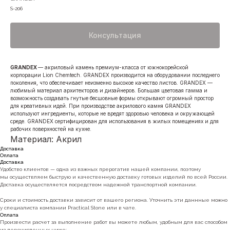
S-206
Консультация
GRANDEX
— акриловый камень премиум-класса от южнокорейской
корпорации Lion Chemtech. GRANDEX производится на оборудовании последнего
поколения, что обеспечивает неизменно высокое качество листов. GRANDEX —
любимый материал архитекторов и дизайнеров. Большая цветовая гамма и
возможность создавать гнутые бесшовные формы открывают огромный простор
для креативных идей. При производстве акрилового камня GRANDEX
используют ингредиенты, которые не вредят здоровью человека и окружающей
среде. GRANDEX сертифицирован для использования в жилых помещениях и для
рабочих поверхностей на кухне.
Материал: Акрил
Доставка
Оплата
Доставка
Удобство клиентов — одна из важных прерогатив нашей компании, поэтому
мы осуществляем быструю и качественную доставку готовых изделий по всей России.
Доставка осуществляется посредством надежной транспортной компании.
Сроки и стоимость доставки зависит от вашего региона. Уточнить эти даннные можно
у специалиста компании Practical Stone или в чате.
Оплата
Произвести расчет за выполнение работ вы можете любым, удобным для вас способом
из перечисленных ниже: