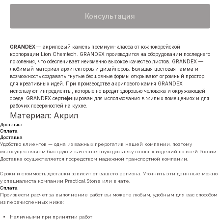
Консультация
GRANDEX
— акриловый камень премиум-класса от южнокорейской
корпорации Lion Chemtech. GRANDEX производится на оборудовании последнего
поколения, что обеспечивает неизменно высокое качество листов. GRANDEX —
любимый материал архитекторов и дизайнеров. Большая цветовая гамма и
возможность создавать гнутые бесшовные формы открывают огромный простор
для креативных идей. При производстве акрилового камня GRANDEX
используют ингредиенты, которые не вредят здоровью человека и окружающей
среде. GRANDEX сертифицирован для использования в жилых помещениях и для
рабочих поверхностей на кухне.
Материал: Акрил
Доставка
Оплата
Доставка
Удобство клиентов — одна из важных прерогатив нашей компании, поэтому
мы осуществляем быструю и качественную доставку готовых изделий по всей России.
Доставка осуществляется посредством надежной транспортной компании.
Сроки и стоимость доставки зависит от вашего региона. Уточнить эти даннные можно
у специалиста компании Practical Stone или в чате.
Оплата
Произвести расчет за выполнение работ вы можете любым, удобным для вас способом
из перечисленных ниже:
Наличными при принятии работ