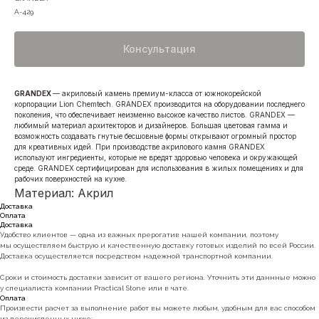
A-429
Консультация
GRANDEX
— акриловый камень премиум-класса от южнокорейской
корпорации Lion Chemtech. GRANDEX производится на оборудовании последнего
поколения, что обеспечивает неизменно высокое качество листов. GRANDEX —
любимый материал архитекторов и дизайнеров. Большая цветовая гамма и
возможность создавать гнутые бесшовные формы открывают огромный простор
для креативных идей. При производстве акрилового камня GRANDEX
используют ингредиенты, которые не вредят здоровью человека и окружающей
среде. GRANDEX сертифицирован для использования в жилых помещениях и для
рабочих поверхностей на кухне.
Материал: Акрил
Доставка
Оплата
Доставка
Удобство клиентов — одна из важных прерогатив нашей компании, поэтому
мы осуществляем быструю и качественную доставку готовых изделий по всей России.
Доставка осуществляется посредством надежной транспортной компании.
Сроки и стоимость доставки зависит от вашего региона. Уточнить эти даннные можно
у специалиста компании Practical Stone или в чате.
Оплата
Произвести расчет за выполнение работ вы можете любым, удобным для вас способом
из перечисленных ниже: