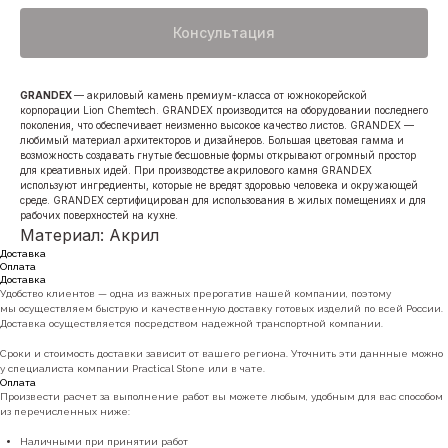
Консультация
GRANDEX
— акриловый камень премиум-класса от южнокорейской
корпорации Lion Chemtech. GRANDEX производится на оборудовании последнего
поколения, что обеспечивает неизменно высокое качество листов. GRANDEX —
любимый материал архитекторов и дизайнеров. Большая цветовая гамма и
возможность создавать гнутые бесшовные формы открывают огромный простор
для креативных идей. При производстве акрилового камня GRANDEX
используют ингредиенты, которые не вредят здоровью человека и окружающей
среде. GRANDEX сертифицирован для использования в жилых помещениях и для
рабочих поверхностей на кухне.
Материал: Акрил
Доставка
Оплата
Доставка
Удобство клиентов — одна из важных прерогатив нашей компании, поэтому
мы осуществляем быструю и качественную доставку готовых изделий по всей России.
Доставка осуществляется посредством надежной транспортной компании.
Сроки и стоимость доставки зависит от вашего региона. Уточнить эти даннные можно
у специалиста компании Practical Stone или в чате.
Оплата
Произвести расчет за выполнение работ вы можете любым, удобным для вас способом
из перечисленных ниже:
Наличными при принятии работ