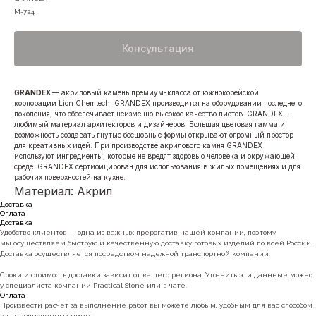
М-724
Консультация
GRANDEX
— акриловый камень премиум-класса от южнокорейской
корпорации Lion Chemtech. GRANDEX производится на оборудовании последнего
поколения, что обеспечивает неизменно высокое качество листов. GRANDEX —
любимый материал архитекторов и дизайнеров. Большая цветовая гамма и
возможность создавать гнутые бесшовные формы открывают огромный простор
для креативных идей. При производстве акрилового камня GRANDEX
используют ингредиенты, которые не вредят здоровью человека и окружающей
среде. GRANDEX сертифицирован для использования в жилых помещениях и для
рабочих поверхностей на кухне.
Материал: Акрил
Доставка
Оплата
Доставка
Удобство клиентов — одна из важных прерогатив нашей компании, поэтому
мы осуществляем быструю и качественную доставку готовых изделий по всей России.
Доставка осуществляется посредством надежной транспортной компании.
Сроки и стоимость доставки зависит от вашего региона. Уточнить эти даннные можно
у специалиста компании Practical Stone или в чате.
Оплата
Произвести расчет за выполнение работ вы можете любым, удобным для вас способом
из перечисленных ниже: