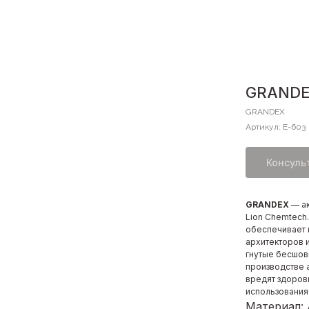
GRANDE
GRANDEX
Артикул:
E-603
Консуль
GRANDEX
— а
Lion Chemtech
обеспечивает 
архитекторов 
гнутые бесшов
производстве 
вредят здоров
использования
Материал: