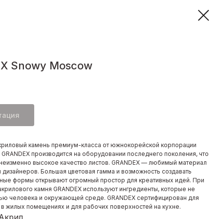
X Snowy Moscow
тация
криловый камень премиум-класса от южнокорейской корпорации
. GRANDEX производится на оборудовании последнего поколения, что
неизменно высокое качество листов. GRANDEX — любимый материал
и дизайнеров. Большая цветовая гамма и возможность создавать
ные формы открывают огромный простор для креативных идей. При
акрилового камня GRANDEX используют ингредиенты, которые не
ью человека и окружающей среде. GRANDEX сертифицирован для
 в жилых помещениях и для рабочих поверхностей на кухне.
 Акрил