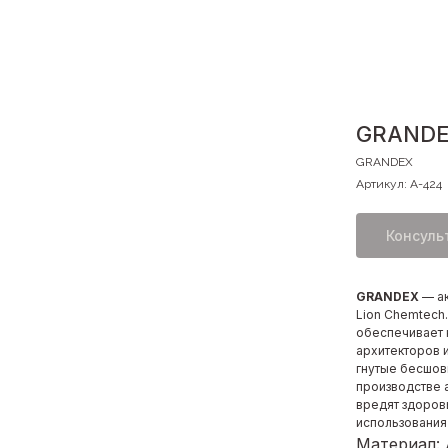
GRANDEX
GRANDEX
Артикул:
A-424
Консуль
GRANDEX
— а
Lion Chemtech
обеспечивает 
архитекторов 
гнутые бесшов
производстве 
вредят здоров
использования
Материал: