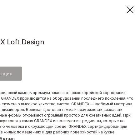
 Loft Design
тация
криловый камень премиум-класса от южнокорейской корпорации
. GRANDEX производится на оборудовании последнего поколения, что
неизменно высокое качество листов. GRANDEX — любимый материал
и дизайнеров. Большая цветовая гамма и возможность создавать
ные формы открывают огромный простор для креативных идей. При
акрилового камня GRANDEX используют ингредиенты, которые не
ью человека и окружающей среде. GRANDEX сертифицирован для
 в жилых помещениях и для рабочих поверхностей на кухне.
 Акрил