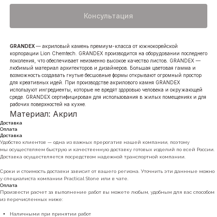
Консультация
GRANDEX
— акриловый камень премиум-класса от южнокорейской
корпорации Lion Chemtech. GRANDEX производится на оборудовании последнего
поколения, что обеспечивает неизменно высокое качество листов. GRANDEX —
любимый материал архитекторов и дизайнеров. Большая цветовая гамма и
возможность создавать гнутые бесшовные формы открывают огромный простор
для креативных идей. При производстве акрилового камня GRANDEX
используют ингредиенты, которые не вредят здоровью человека и окружающей
среде. GRANDEX сертифицирован для использования в жилых помещениях и для
рабочих поверхностей на кухне.
Материал: Акрил
Доставка
Оплата
Доставка
Удобство клиентов — одна из важных прерогатив нашей компании, поэтому
мы осуществляем быструю и качественную доставку готовых изделий по всей России.
Доставка осуществляется посредством надежной транспортной компании.
Сроки и стоимость доставки зависит от вашего региона. Уточнить эти даннные можно
у специалиста компании Practical Stone или в чате.
Оплата
Произвести расчет за выполнение работ вы можете любым, удобным для вас способом
из перечисленных ниже:
Наличными при принятии работ