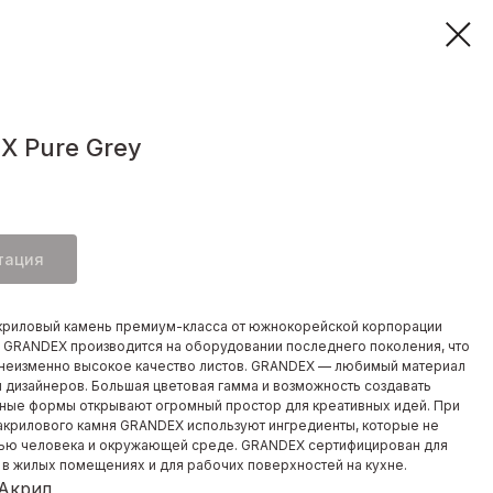
 Pure Grey
тация
криловый камень премиум-класса от южнокорейской корпорации
. GRANDEX производится на оборудовании последнего поколения, что
неизменно высокое качество листов. GRANDEX — любимый материал
и дизайнеров. Большая цветовая гамма и возможность создавать
ные формы открывают огромный простор для креативных идей. При
акрилового камня GRANDEX используют ингредиенты, которые не
ью человека и окружающей среде. GRANDEX сертифицирован для
 в жилых помещениях и для рабочих поверхностей на кухне.
 Акрил