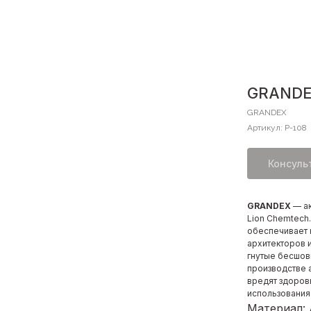
GRANDEX
GRANDEX
Артикул:
P-108
Консуль
GRANDEX
— а
Lion Chemtech
обеспечивает 
архитекторов 
гнутые бесшов
производстве 
вредят здоров
использования
Материал: