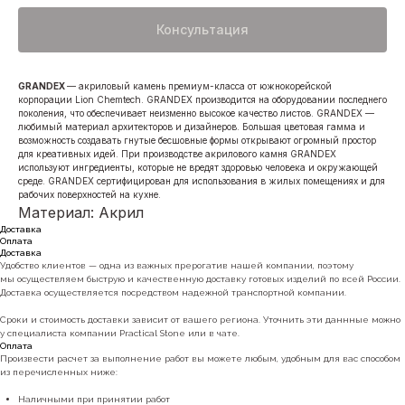
Консультация
GRANDEX
— акриловый камень премиум-класса от южнокорейской
корпорации Lion Chemtech. GRANDEX производится на оборудовании последнего
поколения, что обеспечивает неизменно высокое качество листов. GRANDEX —
любимый материал архитекторов и дизайнеров. Большая цветовая гамма и
возможность создавать гнутые бесшовные формы открывают огромный простор
для креативных идей. При производстве акрилового камня GRANDEX
используют ингредиенты, которые не вредят здоровью человека и окружающей
среде. GRANDEX сертифицирован для использования в жилых помещениях и для
рабочих поверхностей на кухне.
Материал: Акрил
Доставка
Оплата
Доставка
Удобство клиентов — одна из важных прерогатив нашей компании, поэтому
мы осуществляем быструю и качественную доставку готовых изделий по всей России.
Доставка осуществляется посредством надежной транспортной компании.
Сроки и стоимость доставки зависит от вашего региона. Уточнить эти даннные можно
у специалиста компании Practical Stone или в чате.
Оплата
Произвести расчет за выполнение работ вы можете любым, удобным для вас способом
из перечисленных ниже:
Наличными при принятии работ