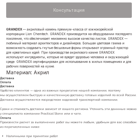
Консультация
GRANDEX
— акриловый камень премиум-класса от южнокорейской
корпорации Lion Chemtech. GRANDEX производится на оборудовании последнего
поколения, что обеспечивает неизменно высокое качество листов. GRANDEX —
любимый материал архитекторов и дизайнеров. Большая цветовая гамма и
возможность создавать гнутые бесшовные формы открывают огромный простор
для креативных идей. При производстве акрилового камня GRANDEX
используют ингредиенты, которые не вредят здоровью человека и окружающей
среде. GRANDEX сертифицирован для использования в жилых помещениях и для
рабочих поверхностей на кухне.
Материал: Акрил
Доставка
Оплата
Доставка
Удобство клиентов — одна из важных прерогатив нашей компании, поэтому
мы осуществляем быструю и качественную доставку готовых изделий по всей России.
Доставка осуществляется посредством надежной транспортной компании.
Сроки и стоимость доставки зависит от вашего региона. Уточнить эти даннные можно
у специалиста компании Practical Stone или в чате.
Оплата
Произвести расчет за выполнение работ вы можете любым, удобным для вас способом
из перечисленных ниже:
Наличными при принятии работ