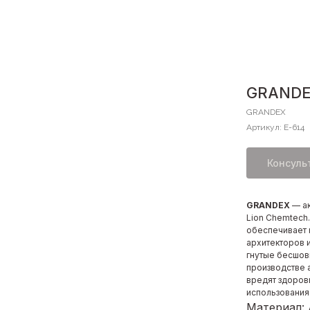
GRANDEX
GRANDEX
Артикул:
E-614
Консуль
GRANDEX
— а
Lion Chemtech
обеспечивает 
архитекторов 
гнутые бесшов
производстве 
вредят здоров
использования
Материал: