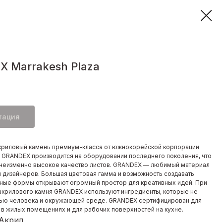
 Marrakesh Plaza
тация
криловый камень премиум-класса от южнокорейской корпорации
. GRANDEX производится на оборудовании последнего поколения, что
неизменно высокое качество листов. GRANDEX — любимый материал
и дизайнеров. Большая цветовая гамма и возможность создавать
ные формы открывают огромный простор для креативных идей. При
акрилового камня GRANDEX используют ингредиенты, которые не
ью человека и окружающей среде. GRANDEX сертифицирован для
 в жилых помещениях и для рабочих поверхностей на кухне.
 Акрил