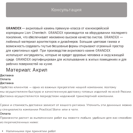
Консультация
GRANDEX
— акриловый камень премиум-класса от южнокорейской
корпорации Lion Chemtech. GRANDEX производится на оборудовании последнего
поколения, что обеспечивает неизменно высокое качество листов. GRANDEX —
любимый материал архитекторов и дизайнеров. Большая цветовая гамма и
возможность создавать гнутые бесшовные формы открывают огромный простор
для креативных идей. При производстве акрилового камня GRANDEX
используют ингредиенты, которые не вредят здоровью человека и окружающей
среде. GRANDEX сертифицирован для использования в жилых помещениях и для
рабочих поверхностей на кухне.
Материал: Акрил
Доставка
Оплата
Доставка
Удобство клиентов — одна из важных прерогатив нашей компании, поэтому
мы осуществляем быструю и качественную доставку готовых изделий по всей России.
Доставка осуществляется посредством надежной транспортной компании.
Сроки и стоимость доставки зависит от вашего региона. Уточнить эти даннные можно
у специалиста компании Practical Stone или в чате.
Оплата
Произвести расчет за выполнение работ вы можете любым, удобным для вас способом
из перечисленных ниже:
Наличными при принятии работ