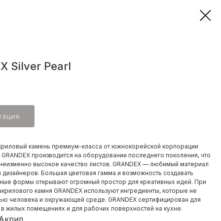
 Silver Pearl
тация
криловый камень премиум-класса от южнокорейской корпорации
. GRANDEX производится на оборудовании последнего поколения, что
неизменно высокое качество листов. GRANDEX — любимый материал
и дизайнеров. Большая цветовая гамма и возможность создавать
ные формы открывают огромный простор для креативных идей. При
акрилового камня GRANDEX используют ингредиенты, которые не
ью человека и окружающей среде. GRANDEX сертифицирован для
 в жилых помещениях и для рабочих поверхностей на кухне.
 Акрил