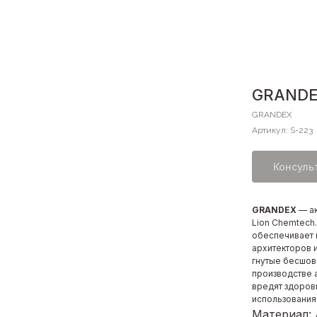
GRANDEX
GRANDEX
Артикул:
S-223
Консуль
GRANDEX
— а
Lion Chemtech
обеспечивает 
архитекторов 
гнутые бесшов
производстве 
вредят здоров
использования
Материал: