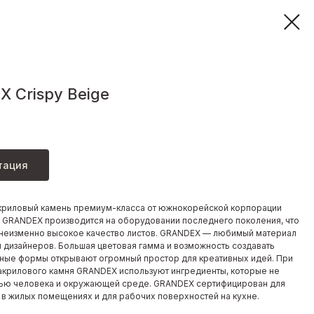
 Crispy Beige
тация
криловый камень премиум-класса от южнокорейской корпорации
. GRANDEX производится на оборудовании последнего поколения, что
неизменно высокое качество листов. GRANDEX — любимый материал
и дизайнеров. Большая цветовая гамма и возможность создавать
ные формы открывают огромный простор для креативных идей. При
акрилового камня GRANDEX используют ингредиенты, которые не
ью человека и окружающей среде. GRANDEX сертифицирован для
 в жилых помещениях и для рабочих поверхностей на кухне.