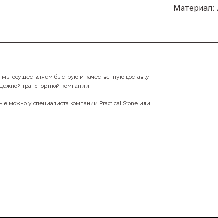
Материал:
у мы осуществляем быструю и качественную доставку
адежной транспортной компании.
ные можно у специалиста компании Practical Stone или