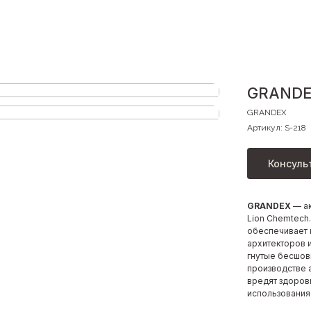
GRANDEX
GRANDEX
Артикул:
S-218
Консуль
GRANDEX
— а
Lion Chemtech
обеспечивает 
архитекторов 
гнутые бесшов
производстве 
вредят здоров
использования