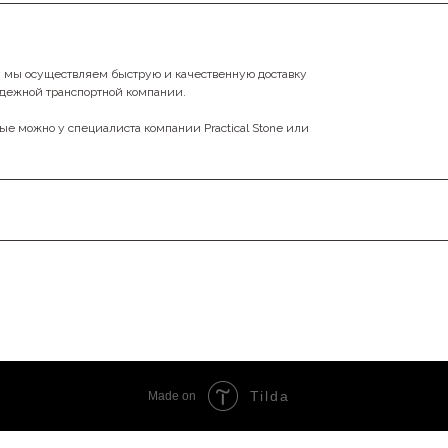
у мы осуществляем быструю и качественную доставку
адежной транспортной компании.
ные можно у специалиста компании Practical Stone или
Tilda
Made on