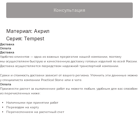
Консультация
Материал: Акрил
Серия: Tempest
Доставка
Оплата
Доставка
Удобство клиентов — одна из важных прерогатив нашей компании, поэтому
мы осуществляем быструю и качественную доставку готовых изделий по всей России.
Доставка осуществляется посредством надежной транспортной компании.
Сроки и стоимость доставки зависит от вашего региона. Уточнить эти даннные можно
у специалиста компании Practical Stone или в чате.
Оплата
Произвести расчет за выполнение работ вы можете любым, удобным для вас способом
из перечисленных ниже:
Наличными при принятии работ
Переводом на карту
Перечеслением на расчетный счет