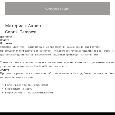
Консультация
Материал: Акрил
Серия: Tempest
Доставка
Оплата
Доставка
Удобство клиентов — одна из важных прерогатив нашей компании, поэтому
мы осуществляем быструю и качественную доставку готовых изделий по всей России.
Доставка осуществляется посредством надежной транспортной компании.
Сроки и стоимость доставки зависит от вашего региона. Уточнить эти даннные можно
у специалиста компании Practical Stone или в чате.
Оплата
Произвести расчет за выполнение работ вы можете любым, удобным для вас способом
из перечисленных ниже:
Наличными при принятии работ
Переводом на карту
Перечеслением на расчетный счет