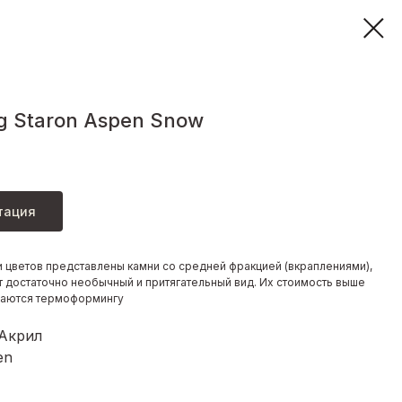
 Staron Aspen Snow
тация
и цветов представлены камни со средней фракцией (вкраплениями),
 достаточно необычный и притягательный вид. Их стоимость выше
даются термоформингу
 Акрил
en