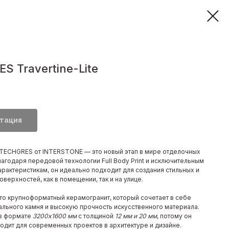
S Travertine-Lite
тация
TECHGRES от INTERSTONE — это новый этап в мире отделочных
агодаря передовой технологии Full Body Print и исключительным
арактеристикам, он идеально подходит для создания стильных и
верхностей, как в помещении, так и на улице.
о крупноформатный керамогранит, который сочетает в себе
рального камня и высокую прочность искусственного материала.
 в формате
3200x1600 мм
с толщиной
12 мм и 20 мм
, потому он
одит для современных проектов в архитектуре и дизайне.