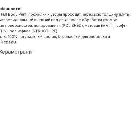
обенности:
Full Body Print: прожилки и узоры проходят через всю толщину плиты,
чивает идеальный внешний вид даже после обработки кромок.
ие поверхностей: полированная (POLISHED), матовая (MATT), софт-
ATIN), рельефная (STRUCTURE).
сть: 100% натуральный состав, безопасный для здоровья и
й среды.
 Керамогранит