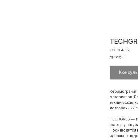
TECHGRE
TECHGRES
Артикул:
Консуль
Керамогранит 
материалов. Бл
техническим х
долговечных по
TECHGRES — эт
эстетику нату
Производится
идеально подх