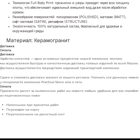
Технология Full Body Print: прожилки и узоры проходят через всю толщину
плиты, что обеспечивает идеальный внешний вид даже после обработки
кромок.
Разнообразие поверхностей: полированная (POLISHED), матовая (MATT),
софт-матовая (SATIN), рельефная (STRUCTURE).
Экологичность: 100% натуральный состав, безопасный для здоровья и
окружающей среды.
Материал: Керамогранит
Доставка
Оплата
Доставка
Удобство клиентов — одна из важных прерогатив нашей компании, поэтому
мы осуществляем быструю и качественную доставку готовых изделий по всей России.
Доставка осуществляется посредством надежной транспортной компании.
Сроки и стоимость доставки зависит от вашего региона. Уточнить эти даннные можно
у специалиста компании Practical Stone или в чате.
Оплата
Произвести расчет за выполнение работ вы можете любым, удобным для вас способом
из перечисленных ниже:
Наличными при принятии работ
Переводом на карту
Перечеслением на расчетный счет