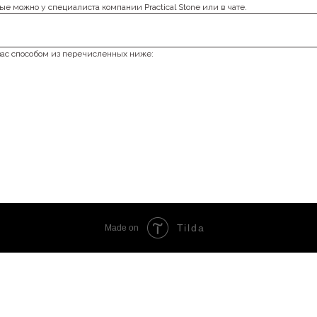
ые можно у специалиста компании Practical Stone или в чате.
вас способом из перечисленных ниже:
Tilda
Made on