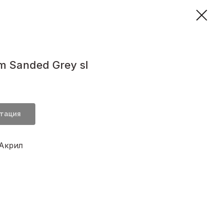
 Sanded Grey sl
тация
 Акрил