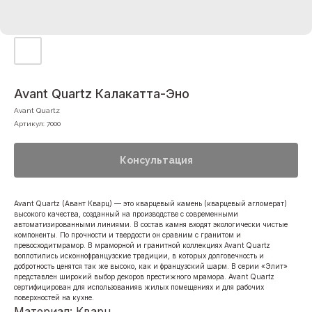
Avant Quartz Калакатта-Эно
Avant Quartz
Артикул:
7000
Консультация
Avant Quartz (Авант Кварц) — это кварцевый камень (кварцевый агломерат)
высокого качества, созданный на производстве с современными
автоматизированными линиями. В состав камня входят экологически чистые
компоненты. По прочности и твердости он сравним с гранитом и
превосходитмрамор. В мраморной и гранитной коллекциях Avant Quartz
воплотились исконнофранцузские традиции, в которых долговечность и
добротность ценятся так же высоко, как и французский шарм. В серии «Элит»
представлен широкий выбор декоров престижного мрамора. Avant Quartz
сертифицирован для использованияв жилых помещениях и для рабочих
поверхностей на кухне.
Материал: Кварц