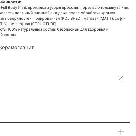
обенности:
Full Body Print: прожилки и узоры проходят через всю толщину плиты,
чивает идеальный внешний вид даже после обработки кромок.
ие поверхностей: полированная (POLISHED), матовая (MATT), софт-
ATIN), рельефная (STRUCTURE).
сть: 100% натуральный состав, безопасный для здоровья и
й среды.
 Керамогранит