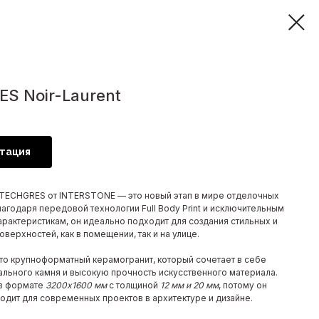
S Noir-Laurent
тация
TECHGRES от INTERSTONE — это новый этап в мире отделочных
агодаря передовой технологии Full Body Print и исключительным
арактеристикам, он идеально подходит для создания стильных и
верхностей, как в помещении, так и на улице.
о крупноформатный керамогранит, который сочетает в себе
рального камня и высокую прочность искусственного материала.
 в формате
3200x1600 мм
с толщиной
12 мм и 20 мм
, потому он
одит для современных проектов в архитектуре и дизайне.