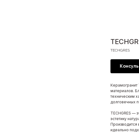
TECHGRE
TECHGRES
Консуль
Керамогранит 
материалов. Бл
техническим х
долговечных по
TECHGRES — эт
эстетику нату
Производится
идеально подх