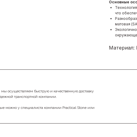
Основные ос
Технология 
что обеспе
Разнообраз
матовая (S
Экологично
окружающе
Материал:
у мы осуществляем быструю и качественную доставку
адежной транспортной компании.
ные можно у специалиста компании Practical Stone или