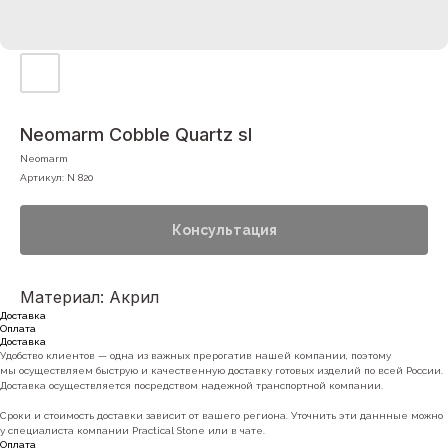
Neomarm Cobble Quartz sl
Neomarm
Артикул:
N 820
Консультация
Материал: Акрил
Доставка
Оплата
Доставка
Удобство клиентов — одна из важных прерогатив нашей компании, поэтому
мы осуществляем быструю и качественную доставку готовых изделий по всей России.
Доставка осуществляется посредством надежной транспортной компании.
Сроки и стоимость доставки зависит от вашего региона. Уточнить эти даннные можно
у специалиста компании Practical Stone или в чате.
Оплата