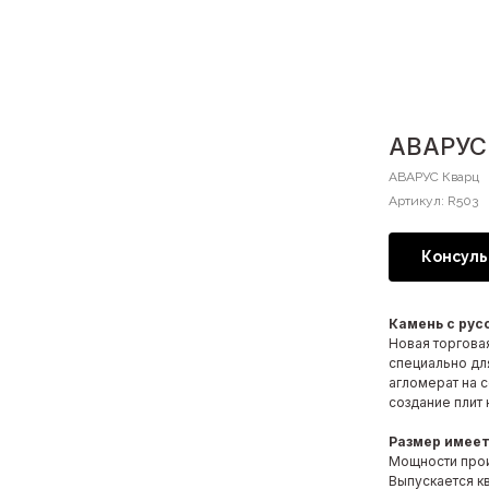
АВАРУС 
АВАРУС Кварц
Артикул:
R503
Консуль
Камень с рус
Новая торгова
специально дл
агломерат на 
создание плит 
Размер имеет
Мощности прои
Выпускается к