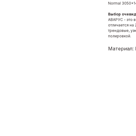
Normal 3050x1
Выбор очеви
АВАРУС - это в
отличается на
трендовые, уз
полировкой.
Материал: