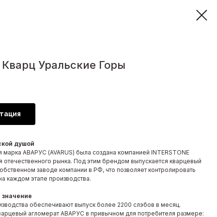
Кварц Уральские Горы
тация
ской душой
я марка АВАРУС (AVARUS) была создана компанией INTERSTONE
я отечественного рынка. Под этим брендом выпускается кварцевый
собственном заводе компании в РФ, что позволяет контролировать
на каждом этапе производства.
 значение
зводства обеспечивают выпуск более 2200 слэбов в месяц.
варцевый агломерат АВАРУС в привычном для потребителя размере: