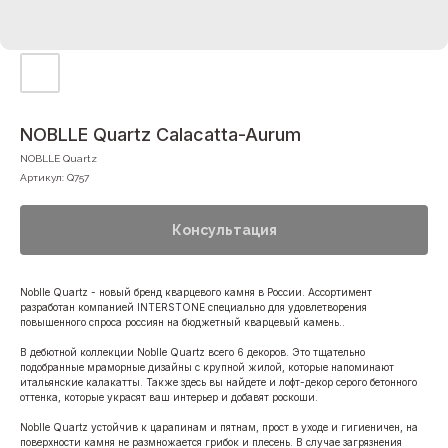
NOBLLE Quartz Calacatta-Aurum
NOBLLE Quartz
Артикул:
Q757
Консультация
Noblle Quartz - новый бренд кварцевого камня в России. Ассортимент
разработан компанией INTERSTONE специально для удовлетворения
повышенного спроса россиян на бюджетный кварцевый камень..
В дебютной коллекции Noblle Quartz всего 6 декоров. Это тщательно
подобранные мраморные дизайны с крупной жилой, которые напоминают
итальянские калакатты. Также здесь вы найдете и лофт-декор серого бетонного
оттенка, которые украсят ваш интерьер и добавят роскоши.
Noblle Quartz устойчив к царапинам и пятнам, прост в уходе и гигиеничен, на
поверхности камня не размножается грибок и плесень. В случае загрязнения