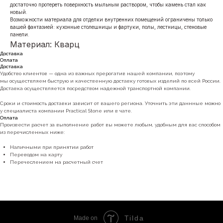
достаточно протереть поверхность мыльным раствором, чтобы камень стал как
новый.
Возможности материала для отделки внутренних помещений ограничены только
вашей фантазией: кухонные столешницы и фартуки, полы, лестницы, стеновые
панели.
Материал: Кварц
Доставка
Оплата
Доставка
Удобство клиентов — одна из важных прерогатив нашей компании, поэтому
мы осуществляем быструю и качественную доставку готовых изделий по всей России.
Доставка осуществляется посредством надежной транспортной компании.
Сроки и стоимость доставки зависит от вашего региона. Уточнить эти даннные можно
у специалиста компании Practical Stone или в чате.
Оплата
Произвести расчет за выполнение работ вы можете любым, удобным для вас способом
из перечисленных ниже:
Наличными при принятии работ
Переводом на карту
Перечеслением на расчетный счет
Tilda
Made on