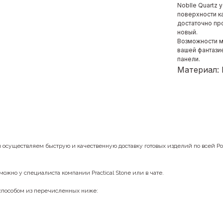
Noblle Quartz 
поверхности ка
достаточно пр
новый.
Возможности м
вашей фантазие
панели.
Материал:
ы осуществляем быструю и качественную доставку готовых изделий по всей Р
можно у специалиста компании Practical Stone или в чате.
 способом из перечисленных ниже: