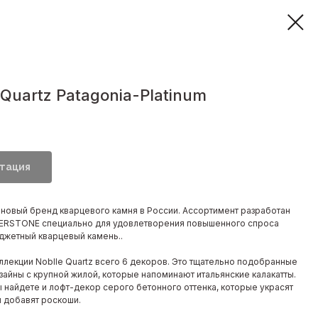
Quartz Patagonia-Platinum
тация
- новый бренд кварцевого камня в России. Ассортимент разработан
ERSTONE специально для удовлетворения повышенного спроса
джетный кварцевый камень..
ллекции Noblle Quartz всего 6 декоров. Это тщательно подобранные
айны с крупной жилой, которые напоминают итальянские калакатты.
 найдете и лофт-декор серого бетонного оттенка, которые украсят
и добавят роскоши.