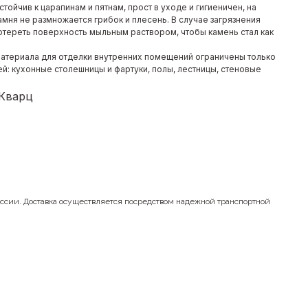
устойчив к царапинам и пятнам, прост в уходе и гигиеничен, на
мня не размножается грибок и плесень. В случае загрязнения
отереть поверхность мыльным раствором, чтобы камень стал как
атериала для отделки внутренних помещений ограничены только
й: кухонные столешницы и фартуки, полы, лестницы, стеновые
 Кварц
оссии. Доставка осуществляется посредством надежной транспортной