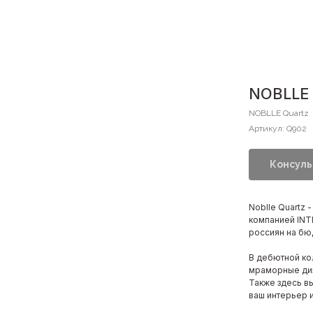
NOBLLE 
NOBLLE Quartz
Артикул:
Q902
Консуль
Noblle Quartz 
компанией INT
россиян на бю
В дебютной ко
мраморные диз
Также здесь вы
ваш интерьер 