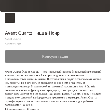
Avant Quartz Ницца-Ноир
Avant Quartz
Артикул:
7985
Консультация
Avant Quartz (Авант Кварц) — это кварцевый камень (кварцевый агломерат)
высокого качества, созданный на производстве с современными
автоматизированными линиями. В состав камня входят экологически чистые
компоненты. По прочности и твердости он сравним с гранитом и
превосходитмрамор. В мраморной и гранитной коллекциях Avant Quartz
воплотились исконнофранцузские традиции, в которых долговечность и
добротность ценятся так же высоко, как и французский шарм. В серии «Элит»
представлен широкий выбор декоров престижного мрамора. Avant Quartz
сертифицирован для использованияв жилых помещениях и для рабочих
поверхностей на кухне.
Материал: Кварц