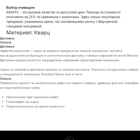
Выбор очевиден
АВАРУС - это высокое качество по доступной цене. Разница по стоимости
отличается на 25% по сравнению с аналогами. Здесь только популярные,
трендовые, узнаваемые цвета, так полюбившиеся рынку с безупречной
глянцевой полировкой.
Материал: Кварц
Доставка
Оплата
Доставка
Удобство клиентов — одна из важных прерогатив нашей компании, поэтому
мы осуществляем быструю и качественную доставку готовых изделий по всей России.
Доставка осуществляется посредством надежной транспортной компании.
Сроки и стоимость доставки зависит от вашего региона. Уточнить эти даннные можно
у специалиста компании Practical Stone или в чате.
Оплата
Произвести расчет за выполнение работ вы можете любым, удобным для вас способом
из перечисленных ниже:
Наличными при принятии работ
Переводом на карту
Перечеслением на расчетный счет