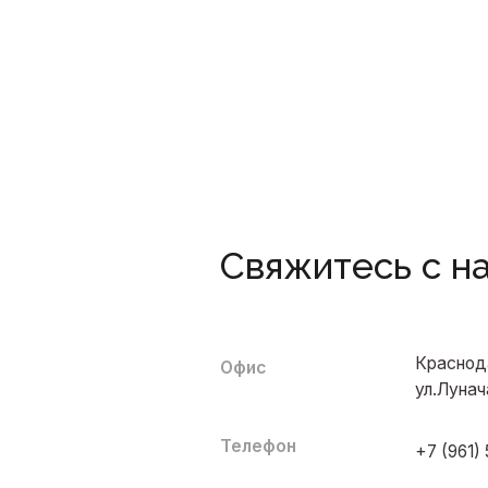
Свяжитесь с нами
Краснодарский край, Д
Офис
ул.Луначарского, 1
Телефон
+7 (961) 506-40-05
Email
practical-stone@mail.ru