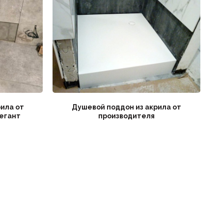
рила от
Душевой поддон из акрила от
егант
производителя