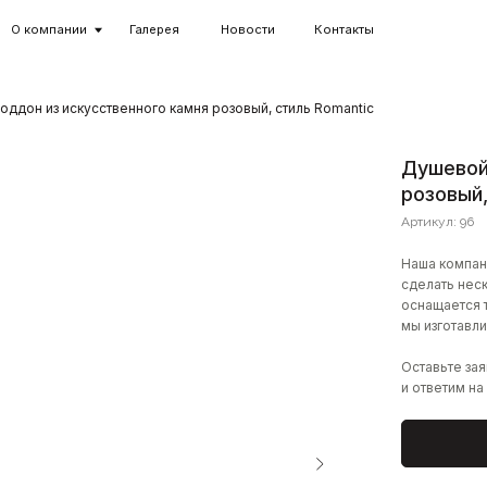
ании
Галерея
Новости
Контакты
+7 
ддон из искусственного камня розовый, стиль Romantic
Душевой
розовый,
Артикул:
96
Наша компан
сделать нес
оснащается 
мы изготавли
Оставьте за
и ответим на