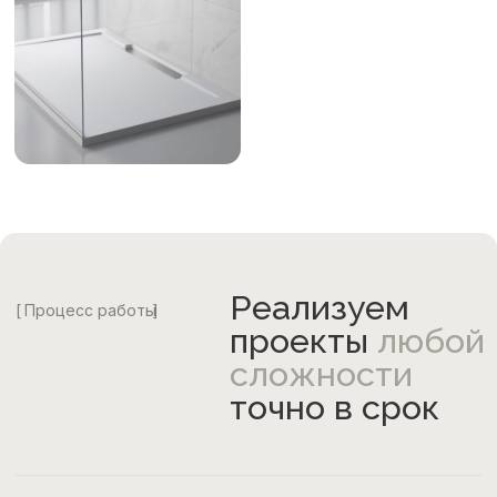
точно в срок
Выезд замерщика
Наш сотрудник привезет с собой образцы
камней, чтобы вы могли подобрать наиболее
подходящий материал под ваш интерьер.
Вы сможете сравнить разные текстуры,
оценить внешний вид искусственного камня.
Замерщик произведет точные измерения,
которые в дальнейшем понадобятся для
производства и монтажа готового изделия.
Доставка и монтаж
Cпециалисты привезут и сделают
профессиональный монтаж на месте. Вам
не придется этим заниматься.
Мы дружим с каждым нашим клиентом
и оказываем консультационную и практическую