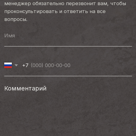
WhatsApp
Telegram
Краснодарский край, Динской р-он,
Офис
ст.Новотитаровская,
ул.Луначарского, 1
Телефон
+7 (961) 506-40-05
Email
practical-stone@mail.ru
Политика конфиденциальности
Разработка сайта