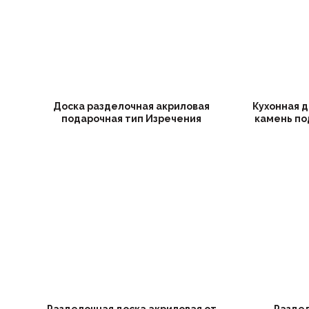
Доска разделочная акриловая
Кухонная 
подарочная тип Изречения
камень по
Разделочная доска акриловая от
Раздел