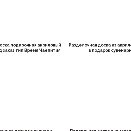
доска подарочная акриловый
Разделочная доска из акрил
д заказ тип Время Чаепития
в подарок сувенир
очная доска из акрила с
Подарочная доска акрилова