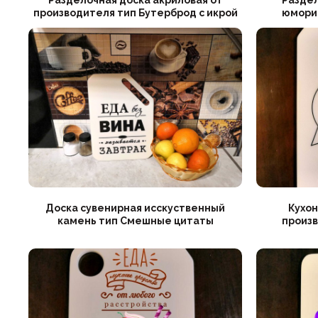
производителя тип Бутерброд с икрой
юмори
Доска сувeнирная исскуственный
Кухон
камень тип Смешные цитаты
произв