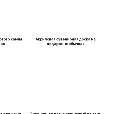
ового камня
Акриловая сувенирная доска на
ная
подарок необычная
я для кухни
Сувенирная доска акриловый камень