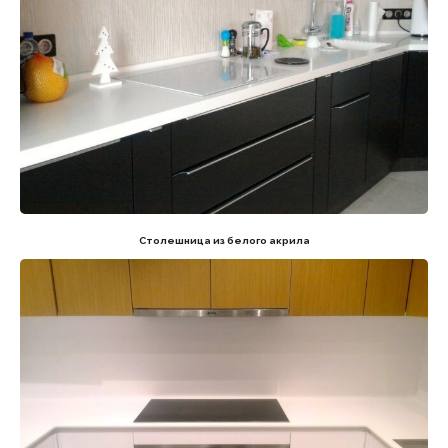
Столешница из белого акрила
[
Контакты
]
Свяжитесь с нами
WhatsApp