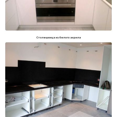
Telegram
Столешница из белого акрила
Краснодарский край, Динской р-он,
Офис
ст.Новотитаровская,
ул.Луначарского, 1
Телефон
+7 (961) 506-40-05
Email
practical-stone@mail.ru
Политика конфиденциальности
Разработка сайта